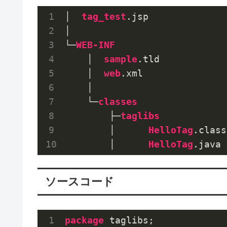
│  
tag_test
.jsp
│

└─
WEB-INF
    │  
sample
.tld
    │  
web
.xml
    │

    └─
classes
        ├─
taglibs
        │      
HelloTag
.class
        │      
HelloTag
.java
ソースコード
package
 taglibs;
