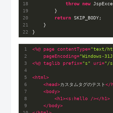
throw
new
 JspExce
        }

return
 SKIP_BODY;

    }

<
%@
page
contentType
=
"text/ht
pageEncoding
=
"Windows-31J
<
%@
taglib
prefix
=
"s"
uri
=
"/s
<
html
>
<
head
>
カスタムタグのテスト
</
<
body
>
<
h1
>
<
s:hello
 />
</
h1
>
</
body
>
</
html
>