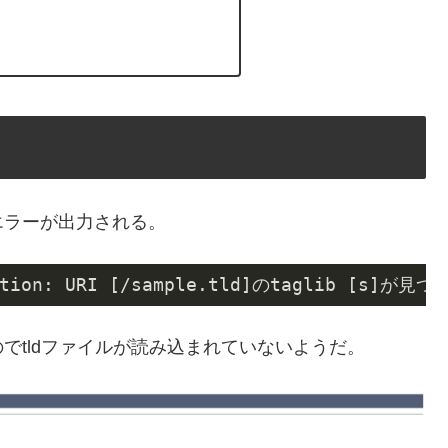
エラーが出力される。
ception: URI [/sample.tld]のtaglib [s]が
でtldファイルが読み込まれていないようだ。