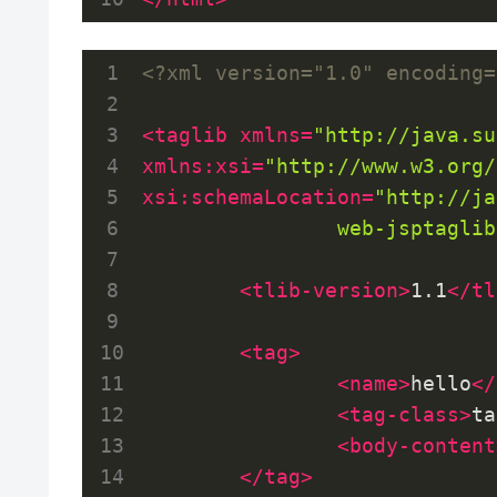
<?xml version="1.0" encoding=
<
taglib
xmlns
=
"http://java.su
xmlns:xsi
=
"http://www.w3.org/
xsi:schemaLocation
=
"http://ja
		web-jsptagli
<
tlib-version
>
1.1
</
tl
<
tag
>
<
name
>
hello
</
<
tag-class
>
ta
<
body-content
</
tag
>