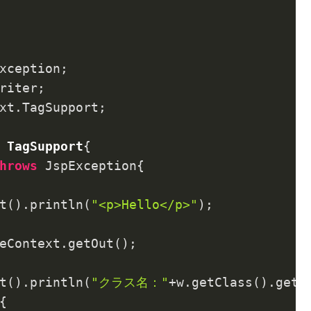
xt.TagSupport;

TagSupport
{

hrows
 JspException
{

t().println(
"<p>Hello</p>"
);

eContext.getOut();

t().println(
"クラス名："
+w.getClass().getNa

