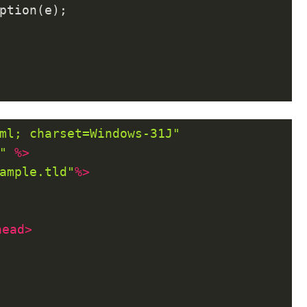
ption(e);

ml; charset=Windows-31J"
"
 %>
ample.tld"
%>
head
>