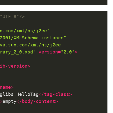
"UTF-8"?>
n.com/xml/ns/j2ee"
2001/XMLSchema-instance"
va.sun.com/xml/ns/j2ee

brary_2_0.xsd"
version
=
"2.0"
>
ib-version
>
name
>
glibs.HelloTag
</
tag-class
>
>
empty
</
body-content
>