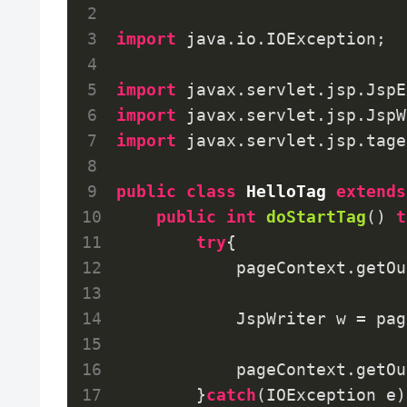
import
 java.io.IOException;

import
import
import
 javax.servlet.jsp.tage
public
class
HelloTag
extends
public
int
doStartTag
()
t
try
{

            pageContext.getOu
            JspWriter w = pag
            pageContext.getOu
        }
catch
(IOException e){