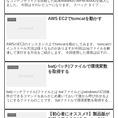
なコンデンサマイクを比較した結果MarantzのMPM-4000Uを購入し
ました。 今回はそのレビューになります。 スペック タイプ：
14mm・コンデンサー 指向性：カ...
AWS EC2でtomcatを動かす
ソフト
AWSのEC2のインスタンス上でtomcatを動かしてみます。 tomcatの
インストール方法は様々なものがありますが今回はzipファイルを解
凍して実行する方法をご紹介します。 今回使用した環境は以下のと
うりです。 実行環境 Amazon ...
bat(バッチ)ファイルで環境変数
パソコン
を取得する
bat(バッチファイル)ファイルとは batファイルとはwindowsのCUI操
作ができるコマンドをあらかじめ書いておいて後から呼び出せるよ
うにするファイルのことです。 batファイルで環境変数を取得する
batファイルで環境変数を取得する...
【初心者にオススメ‼】製品版が
ソフト