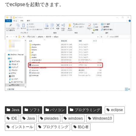
でeclipseを起動できます。
Java
ソフト
パソコン
プログラミング
eclipse
IDE
Java
pleiades
windows
Windows10
インストール
プログラミング
初心者